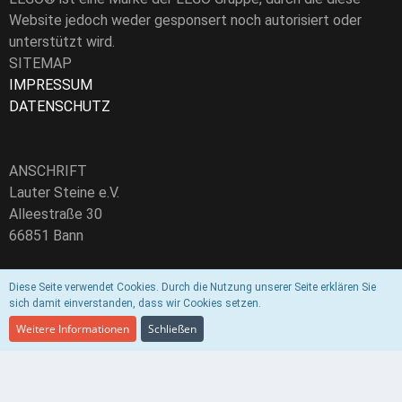
Website jedoch weder gesponsert noch autorisiert oder
unterstützt wird.
SITEMAP
IMPRESSUM
DATENSCHUTZ
ANSCHRIFT
Lauter Steine e.V.
Alleestraße 30
66851 Bann
Vereinsregister-Nr.: VR30652
Diese Seite verwendet Cookies. Durch die Nutzung unserer Seite erklären Sie
sich damit einverstanden, dass wir Cookies setzen.
E-Mail:
info@lautersteine.de
Weitere Informationen
Schließen
Community-Software:
WoltLab Suite™ 5.3.7