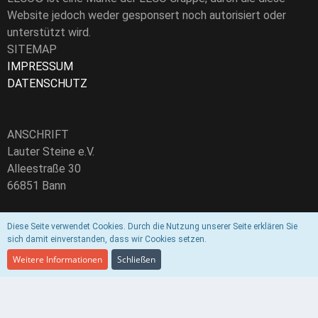
Website jedoch weder gesponsert noch autorisiert oder
unterstützt wird.
SITEMAP
IMPRESSUM
DATENSCHUTZ
ANSCHRIFT
Lauter Steine e.V.
Alleestraße 30
66851 Bann
Vereinsregister-Nr.: VR30652
Diese Seite verwendet Cookies. Durch die Nutzung unserer Seite erklären Sie
sich damit einverstanden, dass wir Cookies setzen.
E-Mail:
info@lautersteine.de
Weitere Informationen
Schließen
Community-Software:
WoltLab Suite™ 5.3.7
Style by
DohTheme