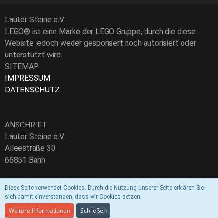
Lauter Steine e.V.
LEGO® ist eine Marke der LEGO Gruppe, durch die diese
Website jedoch weder gesponsert noch autorisiert oder
unterstützt wird.
SITEMAP
IMPRESSUM
DATENSCHUTZ
ANSCHRIFT
Lauter Steine e.V.
Alleestraße 30
66851 Bann
Vereinsregister-Nr.: VR30652
Diese Seite verwendet Cookies. Durch die Nutzung unserer Seite erklären Sie
sich damit einverstanden, dass wir Cookies setzen.
E-Mail:
info@lautersteine.de
Weitere Informationen
Schließen