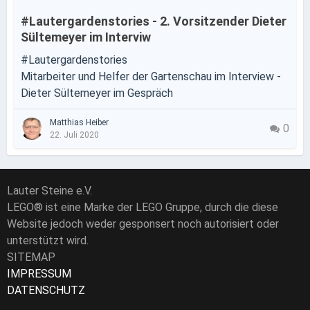
#Lautergardenstories - 2. Vorsitzender Dieter
Sültemeyer im Interviw
#Lautergardenstories
Mitarbeiter und Helfer der Gartenschau im Interview -
Dieter Sültemeyer im Gespräch
Matthias Heiber
0
22. Juli 2020
Lauter Steine e.V.
LEGO® ist eine Marke der LEGO Gruppe, durch die diese
Website jedoch weder gesponsert noch autorisiert oder
unterstützt wird.
SITEMAP
IMPRESSUM
DATENSCHUTZ