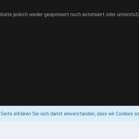
site jedoch weder gesponsert noch autorisiert oder unterstütz
eite erklären Sie sich damit einverstanden, dass wir Cookies s
Community-Software:
WoltLab Suite™ 5.3.7