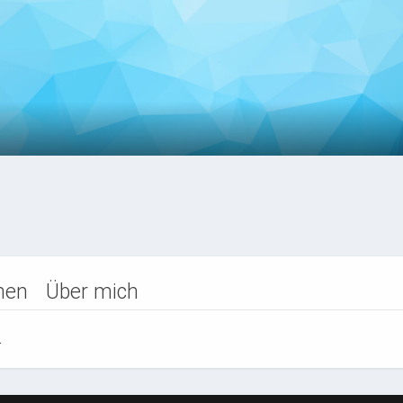
nen
Über mich
.