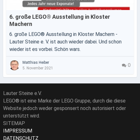
6. große LEGO® Ausstellung in Kloster
Machern
6. große LEGO® Ausstellung in Kloster Machern -
Lauter Steine e. V. ist auch wieder dabei. Und schon
wieder ist es vorbei. Schön wars.
Matthias Heiber
0
5. November 2021
Lauter Steine e.V.
LEGO® ist eine Marke der LEGO Gruppe, durch die diese
Website jedoch weder gesponsert noch autorisiert oder
unterstützt wird.
SITEMAP
IMPRESSUM
DATENSCHUTZ