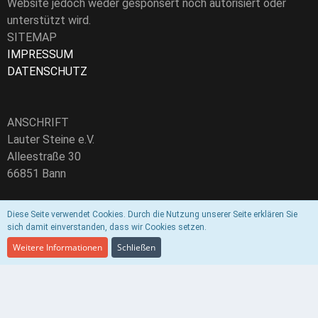
Website jedoch weder gesponsert noch autorisiert oder
unterstützt wird.
SITEMAP
IMPRESSUM
DATENSCHUTZ
ANSCHRIFT
Lauter Steine e.V.
Alleestraße 30
66851 Bann
Vereinsregister-Nr.: VR30652
Diese Seite verwendet Cookies. Durch die Nutzung unserer Seite erklären Sie
sich damit einverstanden, dass wir Cookies setzen.
E-Mail:
info@lautersteine.de
Weitere Informationen
Schließen
Community-Software:
WoltLab Suite™ 5.3.7
Style by
DohTheme